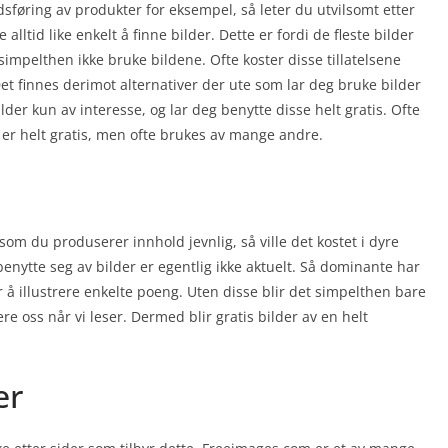
føring av produkter for eksempel, så leter du utvilsomt etter
e alltid like enkelt å finne bilder. Dette er fordi de fleste bilder
 simpelthen ikke bruke bildene. Ofte koster disse tillatelsene
et finnes derimot alternativer der ute som lar deg bruke bilder
der kun av interesse, og lar deg benytte disse helt gratis. Ofte
 er helt gratis, men ofte brukes av mange andre.
rsom du produserer innhold jevnlig, så ville det kostet i dyre
benytte seg av bilder er egentlig ikke aktuelt. Så dominante har
r å illustrere enkelte poeng. Uten disse blir det simpelthen bare
ere oss når vi leser. Dermed blir gratis bilder av en helt
er