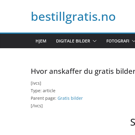
Skip
bestillgratis.no
to
content
HJEM
DIGITALE BILDER
FOTOGRAFI
Hvor anskaffer du gratis bilde
[ivcs]
Type: article
Parent page:
Gratis bilder
[/ivcs]